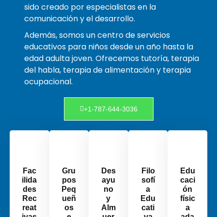
sido creado por especialistas en la
comunicación y el desarrollo.
Además, somos un centro de servicios
educativos para niños desde un año hasta la
edad adulta joven. Ofrecemos tutoría, terapia
del habla, terapia de alimentación y terapia
ocupacional.
+1-787-644-3036
Fac
Gru
Des
Filo
Edu
ilida
pos
ayu
sofí
caci
des
Peq
no
a
ón
Rec
ueñ
y
Edu
físic
reat
os
Alm
cati
a
ivas
e
uer
va
ada