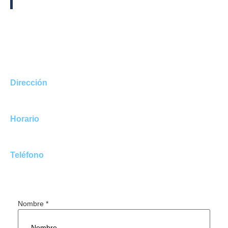
Aprendiendo con Amor es una excelente
alternativa para padres y familias
comprometidos con la educación de sus niños y
niñas.
Dirección
#400 Calle Ensenada Urb. Caparra Heights
San Juan, PR 00920
Horario
Lunes a Viernes de 7:30 AM a 3:00 PM
Cuido Extendido hasta las 5:30 PM
Teléfono
+1-787-644-3036
+1-787-664-7875
Nombre
*