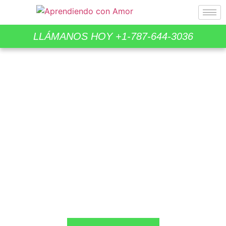
LLÁMANOS HOY
+1-787-644-3036
Centro Pre-escolar y
Centro Terapéutico
Aprendiendo con Amor es una excelente
alternativa para padres y familias
comprometidos con la educación de sus
niños y niñas.