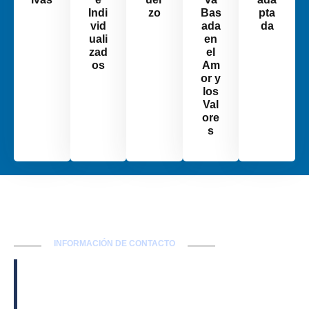
Indi
zo
Bas
pta
vid
ada
da
uali
en
zad
el
os
Am
or y
los
Val
ore
s
INFORMACIÓN DE CONTACTO
Contáctanos para más
Información